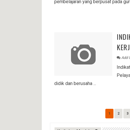
pembelajaran yang berpusat pada gur
IND
KER
Add 
Indika
Pelaya
didik dan berusaha ...
1
2
3