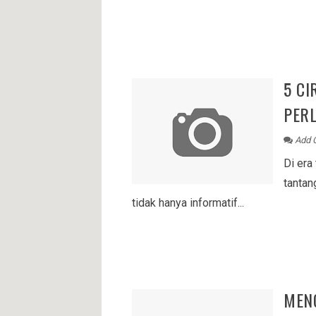
5 C
PERL
Add 
Di era
tantan
tidak hanya informatif...
MEN