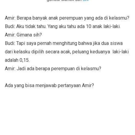
Amir: Berap
a banyak
anak perempuan
yang ada
di kelas
mu?
Budi:
Aku
tidak tahu
.
Yang aku tahu ada
10
anak laki-laki
.
Amir: Gimana sih?
Budi: Tapi s
aya
pernah menghitung bahwa
jika dua
siswa
dari
kelas
ku
dipilih secara acak
,
peluang
keduanya
laki-laki
adalah 0,15
.
Amir: Jadi ada berapa perempuan di kelasmu?
Ada yang bisa menjawab pertanyaan Amir?