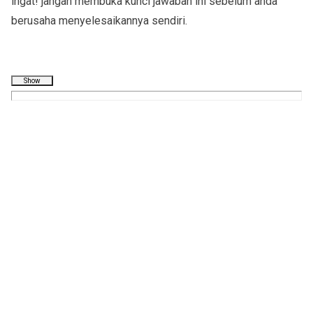
ingat! jangan membuka kunci jawaban ini sebelum anda
berusaha menyelesaikannya sendiri.