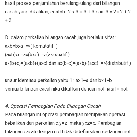
hasil proses penjumlahan berulang-ulang dari bilangan
cacah yang dikalikan, contoh : 2 x 3 = 3 + 3 dan 3 x 2= 2 + 2
+ 2
Di dalam perkalian bilangan cacah juga berlaku sifat :
axb=bxa =>( komutatif )
(axb)xc=ax(bxc) =>(asosiatif )
ax(b+c)=(axb)+(axc) dan ax(b-c)=(axb)-(axc) =>(distributif )
unsur identitas perkalian yaitu 1 : ax1=a dan bx1=b
semua bilangan cacah jika dikalikan dengan nol hasil = nol.
4. Operasi Pembagian Pada Bilangan Cacah
Pada bilangan ini operasi pembagian merupakan operasi
kebalikan dari perkalian x:y=z maka yxz=x. Pembagian
bilangan cacah dengan nol tidak didefinisikan sedangan nol