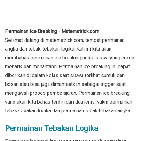
Permainan Ice Breaking - Matematrick.com
Selamat datang di matematrick.com, tempat permainan
angka dan tebak-tebakan logika. Kali ini kita akan
membahas permainan ice breaking untuk siswa yang cukup
menarik dan menantang. Permainan ice breaking ini dapat
diberikan di dalam kelas saat siswa terlihat suntuk dan
bosan atau bisa juga dimanfaatkan sebagai trigger saat
mengawali proses pembelajaran. Permainan ice breaking
yang akan kita bahas terdiri dari dua jenis, yakni permainan
tebak-tebakan logika dan permainan tebak tebakan angka.
Permainan Tebakan Logika