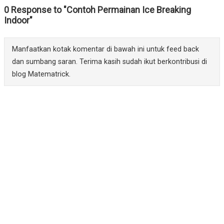
0 Response to "Contoh Permainan Ice Breaking
Indoor"
Manfaatkan kotak komentar di bawah ini untuk feed back
dan sumbang saran. Terima kasih sudah ikut berkontribusi di
blog Matematrick.