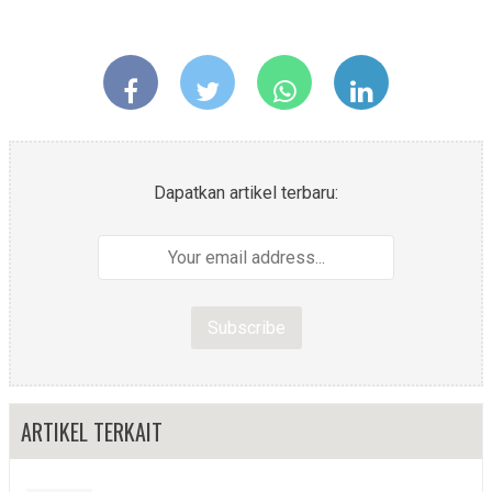
Dapatkan artikel terbaru:
ARTIKEL TERKAIT