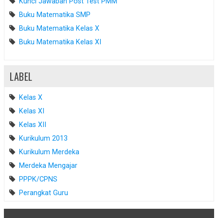
Kunci Jawaban Post Test PMM
Buku Matematika SMP
Buku Matematika Kelas X
Buku Matematika Kelas XI
LABEL
Kelas X
Kelas XI
Kelas XII
Kurikulum 2013
Kurikulum Merdeka
Merdeka Mengajar
PPPK/CPNS
Perangkat Guru