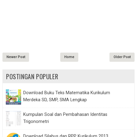
Newer Post
Home
Older Post
POSTINGAN POPULER
Download Buku Teks Matematika Kurikulum
Merdeka SD, SMP, SMA Lengkap
Kumpulan Soal dan Pembahasan Identitas
Trigonometri
Download Silabus dan RPP Kurikulum 2013