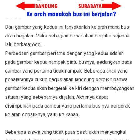
Dari gambar yang kedua ini tanyakanlah ke arah mana bus
akan berjalan. Maka sebagian besar akan berpikir sejenak
lalu berkata: ooo...
Perbedaan gambar pertama dengan yang kedua adalah
pada gambar kedua nampak pintu busnya, sedangkan pada
gambar yang pertama tidak nampak. Beberapa anak yang
penalarannya cukup bagus akan langsung berpikir bahwa
gambar kedua akan bergerak ke kiri dengan membayangkan
situasi yang sebenarnya di jalan. Akhirnya dapat
disimpulkan pada gambar yang pertama bus nya bergerak
ke arah sebaliknya, yaitu ke kanan.
Beberapa siswa yang tidak puas pasti akan menyangkal